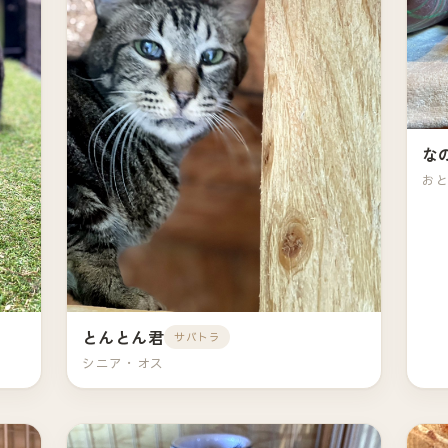
な
お
とんとん君
サバトラ
シニア・オス