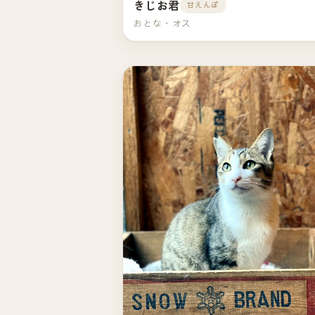
きじお君
甘えんぼ
おとな・オス