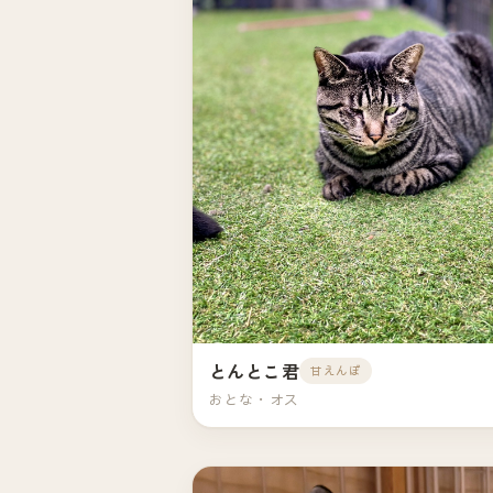
とんとこ君
甘えんぼ
おとな・オス