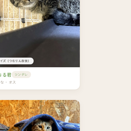
イズ（つむりん在住）
おる君
ツンデレ
とな・オス