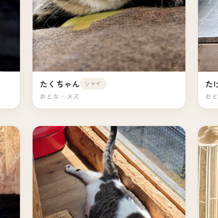
たくちゃん
た
シャイ
おとな・メス
お