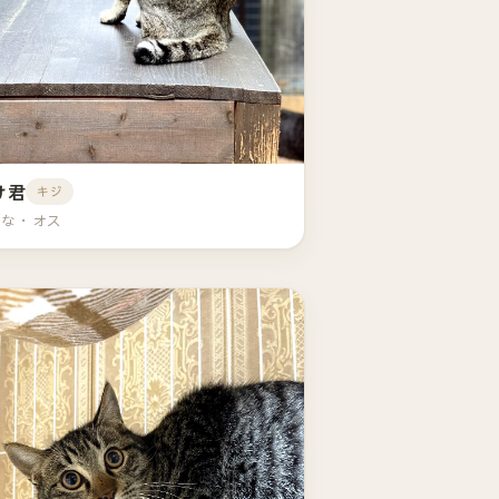
け君
キジ
とな・オス