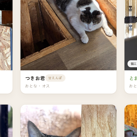
猫エ
と
つきお君
甘えんぼ
お
おとな・オス