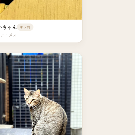
かちゃん
キジ白
ニア・メス