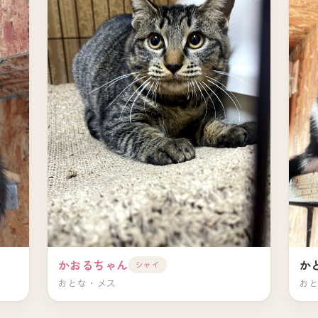
かおるちゃん
か
シャイ
おとな・メス
お