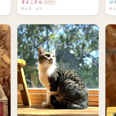
きよこさん
け
シャイ
おとな・メス
お