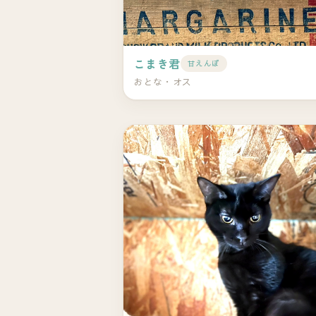
こまき君
甘えんぼ
おとな・オス