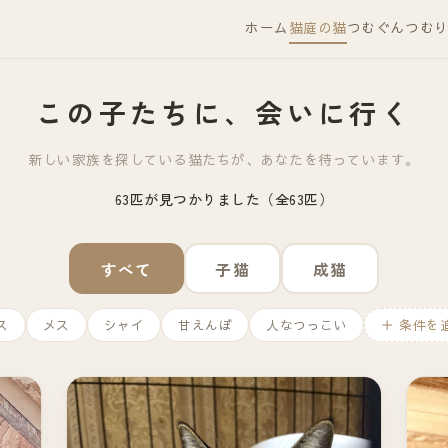
ホーム
猫庭の猫
つむぐん
つむ
この子たちに、会いに行く
新しい家族を探している猫たちが、あなたを待っています。
63匹が見つかりました（全63匹）
すべて
子猫
成猫
ス
メス
シャイ
甘えんぼ
人なつっこい
＋ 条件を