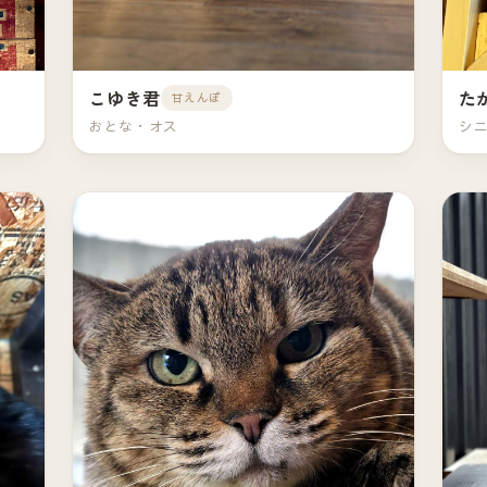
こゆき君
た
甘えんぼ
おとな・オス
シ