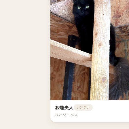
お蝶夫人
ツンデレ
おとな・メス