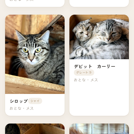
デビット カーリー
グレートラ
おとな・メス
シロップ
シャイ
おとな・メス