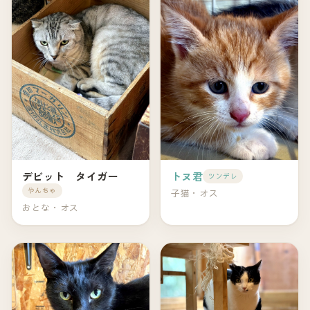
デビット タイガー
トヌ君
ツンデレ
やんちゃ
子猫・オス
おとな・オス