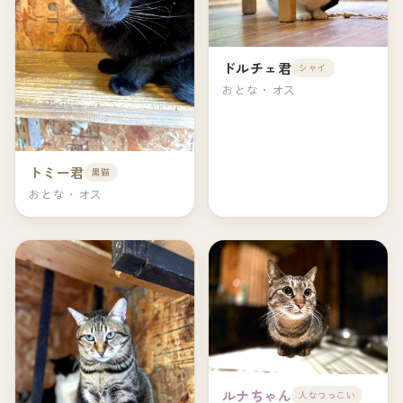
ドルチェ君
シャイ
おとな・オス
トミー君
黒猫
おとな・オス
ルナちゃん
人なつっこい