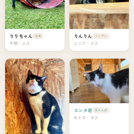
りりちゃん
りんりん
元気
ツンデレ
不明・メス
シニア・メス
エンタ君
甘えんぼ
おとな・オス