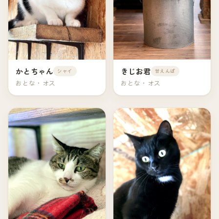
かとちゃん
きじお君
シャイ
甘えんぼ
おとな・オス
おとな・オス