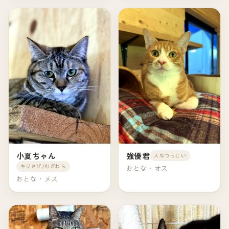
小夏ちゃん
強優君
人なつっこい
キジさび/むぎわら
おとな・オス
おとな・メス