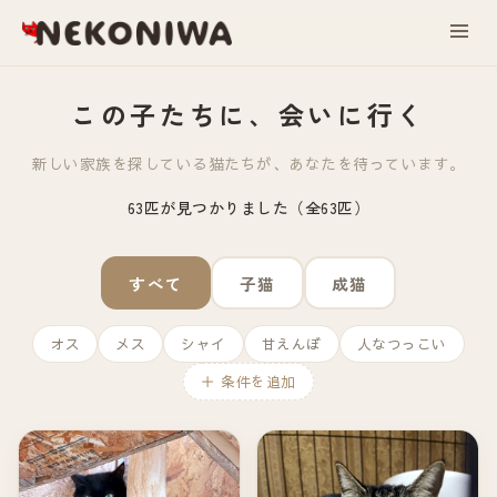
この子たちに、会いに行く
新しい家族を探している猫たちが、あなたを待っています。
63匹が見つかりました（全63匹）
すべて
子猫
成猫
オス
メス
シャイ
甘えんぼ
人なつっこい
＋ 条件を追加