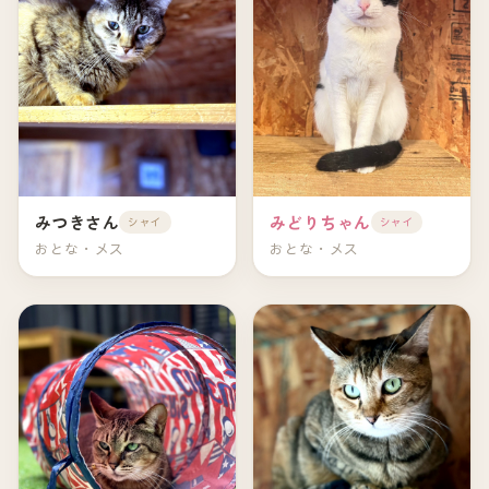
みつきさん
みどりちゃん
シャイ
シャイ
おとな・メス
おとな・メス