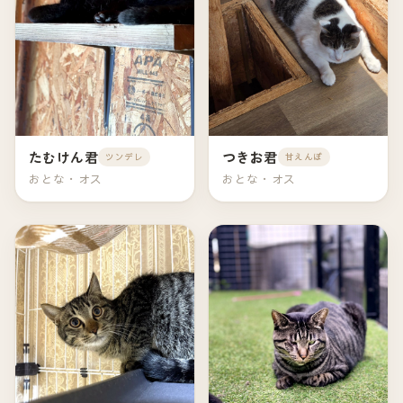
たむけん君
つきお君
ツンデレ
甘えんぼ
おとな・オス
おとな・オス