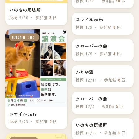
投稿 1/16 ・ 参加猫
10
匹
いのちの居場所
投稿 5/30 ・ 参加猫
3
匹
スマイルcats
1月12日（月）
投稿 1/9 ・ 参加猫
6
匹
5月24日（日）
クローバーの会
1月11日（日）
投稿 1/9 ・ 参加猫
4
匹
かりや猫
12月14日（日）
投稿 12/11 ・ 参加猫
8
匹
クローバーの会
12月7日（日）
投稿 12/4 ・ 参加猫
5
匹
スマイルcats
投稿 5/23 ・ 参加猫
2
匹
いのちの居場所
11月23日（日）
投稿 11/20 ・ 参加猫
3
匹