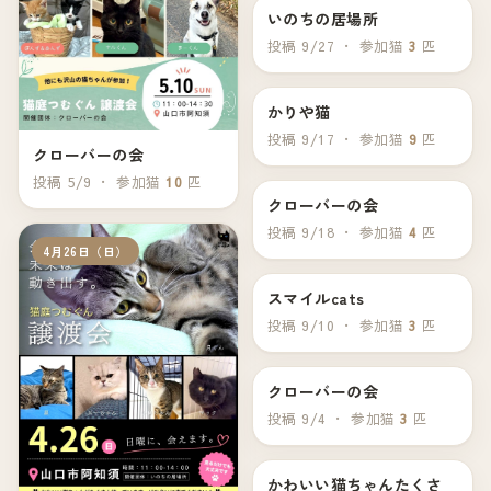
いのちの居場所
9月28日（日）
投稿 9/27 ・ 参加猫
3
匹
かりや猫
9月21日（日）
投稿 9/17 ・ 参加猫
9
匹
クローバーの会
投稿 5/9 ・ 参加猫
10
匹
クローバーの会
9月20日（土）
投稿 9/18 ・ 参加猫
4
匹
4月26日（日）
スマイルcats
9月15日（月）
投稿 9/10 ・ 参加猫
3
匹
クローバーの会
9月7日（日）
投稿 9/4 ・ 参加猫
3
匹
かわいい猫ちゃんたくさ
6月22日（日）