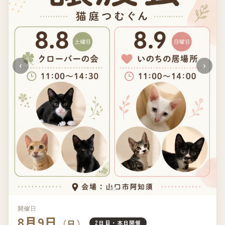
‹
›
開催日
8月9日
（日）
2日目・本日開催