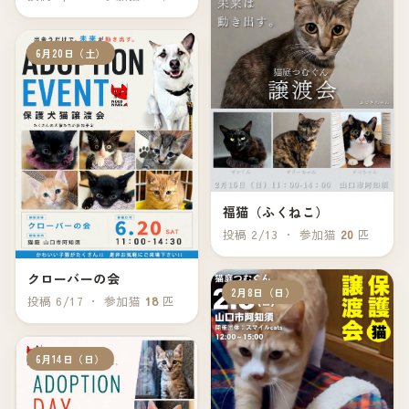
6月20日（土）
福猫（ふくねこ）
投稿 2/13 ・ 参加猫
20
匹
クローバーの会
2月8日（日）
投稿 6/17 ・ 参加猫
18
匹
6月14日（日）