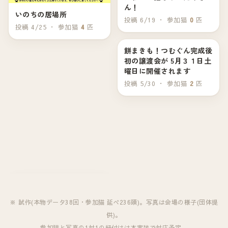
ん！
いのちの居場所
投稿 6/19 ・ 参加猫
0
匹
投稿 4/25 ・ 参加猫
4
匹
餅まきも！つむぐん完成後
5月31日（土）
初の譲渡会が 5月３１日土
曜日に開催されます
投稿 5/30 ・ 参加猫
2
匹
※ 試作(本物データ38回・参加猫 延べ236頭)。写真は会場の様子(団体提
供)。
参加猫と写真の1対1の紐付けは本実装で対応予定。