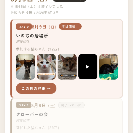
※ 8月8日（土）は終了しました
お知らせ投稿：2026年8月3日
8月9日
（日）
本日開催！
DAY 2
いのちの居場所
開催団体
参加する猫ちゃん（12匹）
▶
+8
この日の詳細 →
8月8日
（土）
終了しました
DAY 1
クローバーの会
開催団体
参加した猫ちゃん（29匹）