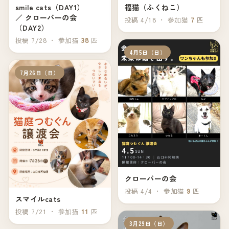
smile cats（DAY1）
福猫（ふくねこ）
／ クローバーの会
投稿 4/18 ・ 参加猫
7
匹
（DAY2）
投稿 7/28 ・ 参加猫
38
匹
4月5日（日）
7月26日（日）
クローバーの会
投稿 4/4 ・ 参加猫
9
匹
スマイルcats
投稿 7/21 ・ 参加猫
11
匹
3月29日（日）