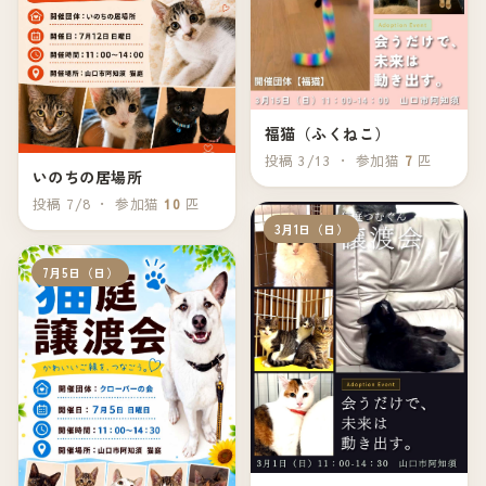
福猫（ふくねこ）
投稿 3/13 ・ 参加猫
7
匹
いのちの居場所
投稿 7/8 ・ 参加猫
10
匹
3月1日（日）
7月5日（日）