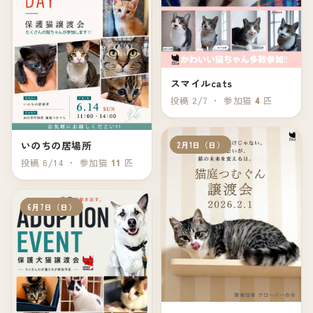
スマイルcats
投稿 2/7 ・ 参加猫
4
匹
いのちの居場所
2月1日（日）
投稿 6/14 ・ 参加猫
11
匹
6月7日（日）