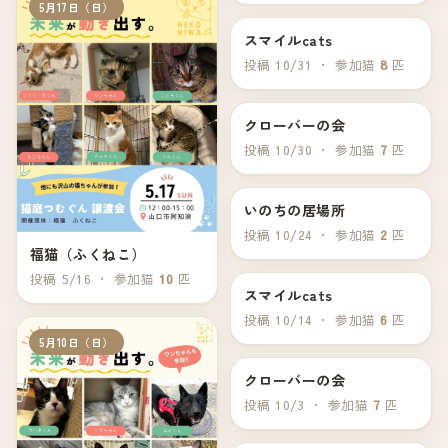
5月17日（日）
スマイルcats
11月3日（月）
投稿 10/31 ・ 参加猫
8
匹
クローバーの会
11月2日（日）
投稿 10/30 ・ 参加猫
7
匹
いのちの居場所
10月26日（日）
投稿 10/24 ・ 参加猫
2
匹
福猫（ふくねこ）
投稿 5/16 ・ 参加猫
10
匹
スマイルcats
10月19日（日）
投稿 10/14 ・ 参加猫
6
匹
5月10日（日）
クローバーの会
10月5日（日）
投稿 10/3 ・ 参加猫
7
匹