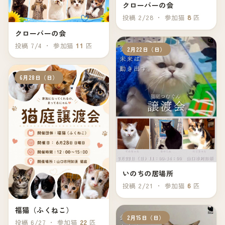
クローバーの会
投稿 2/28 ・ 参加猫
8
匹
クローバーの会
投稿 7/4 ・ 参加猫
11
匹
2月22日（日）
6月28日（日）
いのちの居場所
投稿 2/21 ・ 参加猫
6
匹
福猫（ふくねこ）
2月15日（日）
投稿 6/27 ・ 参加猫
22
匹