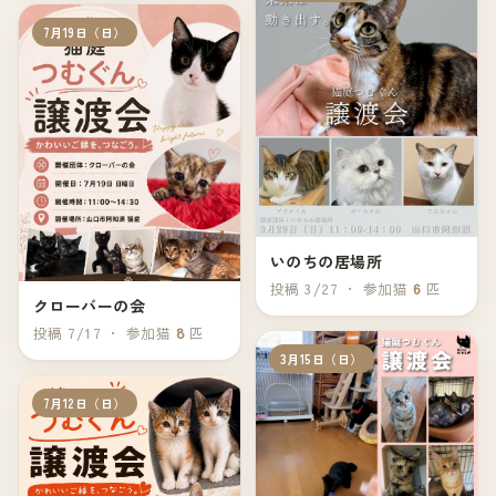
7月19日（日）
いのちの居場所
投稿 3/27 ・ 参加猫
6
匹
クローバーの会
投稿 7/17 ・ 参加猫
8
匹
3月15日（日）
7月12日（日）