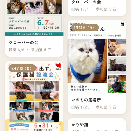
クローバーの会
投稿 1/31 ・ 参加猫
5
匹
1月25日（日）
クローバーの会
投稿 6/6 ・ 参加猫
9
匹
5月31日（日）
いのちの居場所
投稿 1/25 ・ 参加猫
5
匹
かりや猫
1月18日（日）