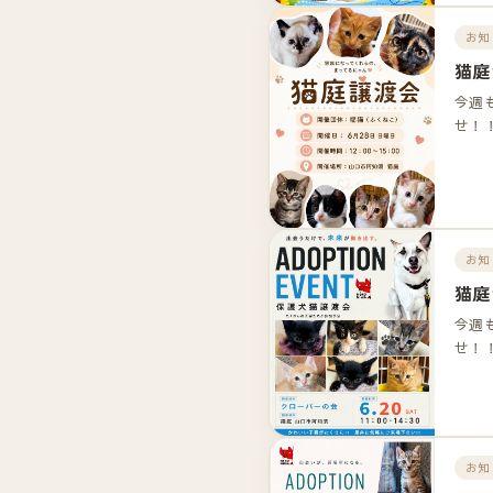
お知
猫庭
今週
せ！
お知
猫庭
今週
せ！
お知