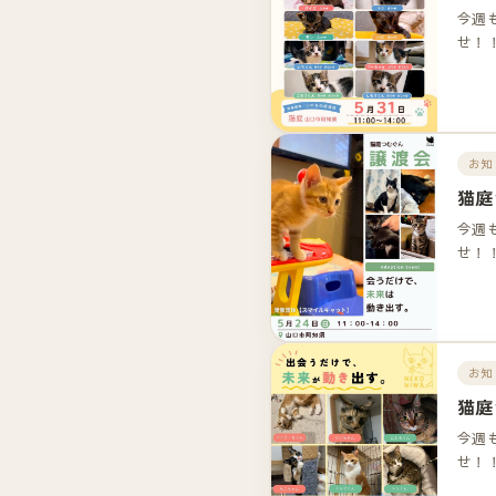
今週
せ！
お知
猫庭
今週
せ！
お知
猫庭
今週
せ！