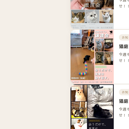
せ！
お知
猫庭
今週
せ！
お知
猫庭
今週
せ！