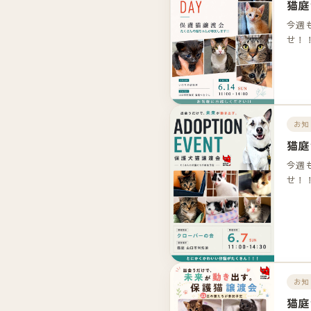
猫庭
今週
せ！
お知
猫庭
今週
せ！
お知
猫庭