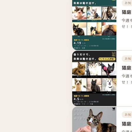
お知
猫庭
今週
せ！
お知
猫庭
今週
せ！
お知
猫庭
今週