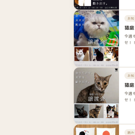
お知
猫庭
今週
せ！
お知
猫庭
今週
せ！
読み