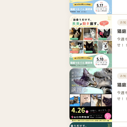
お知
猫庭
今週
せ！
お知
猫庭
今週
せ！