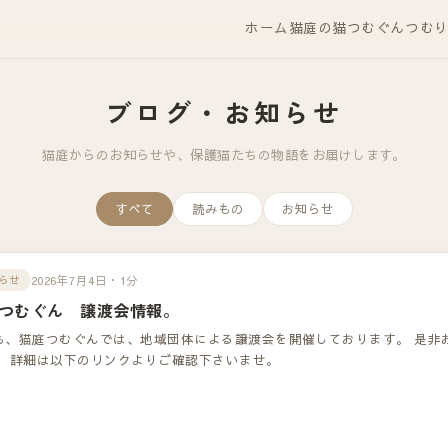
ホーム
猫庭の猫
つむぐん
つむ
ブログ・お知らせ
猫庭からのお知らせや、保護猫たちの物語をお届けします。
すべて
読みもの
お知らせ
2026年7月4日・1分
らせ
つむぐん 譲渡会情報。
も、猫庭つむぐんでは、地域団体による譲渡会を開催しております。 是非
！ 詳細は以下のリンクよりご確認下さいませ。