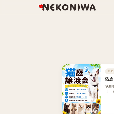
お知
猫庭
今週
せ！