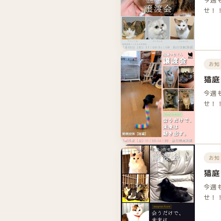
せ！
お知
猫庭
今週
せ！
お知
猫庭
今週
せ！