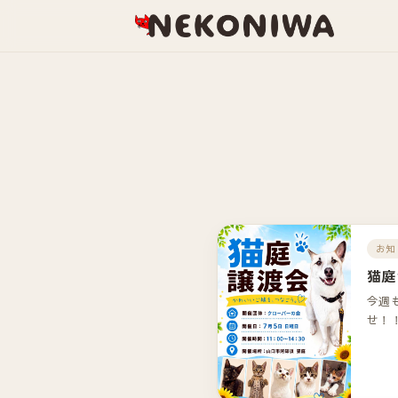
お知
猫庭
今週
せ！