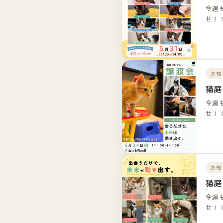
今週
せ！
お知
猫庭
今週
せ！
お知
猫庭
今週
せ！