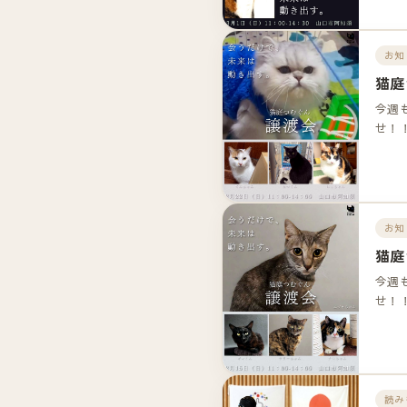
お知
猫庭
今週
せ！
お知
猫庭
今週
せ！
読み