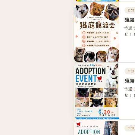
お知
猫庭
今週
せ！
お知
猫庭
今週
せ！
お知