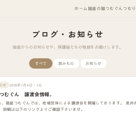
ホーム
猫庭の猫
つむぐん
つむ
ブログ・お知らせ
猫庭からのお知らせや、保護猫たちの物語をお届けします。
すべて
読みもの
お知らせ
2026年7月4日・1分
らせ
つむぐん 譲渡会情報。
も、猫庭つむぐんでは、地域団体による譲渡会を開催しております。 是非
！ 詳細は以下のリンクよりご確認下さいませ。