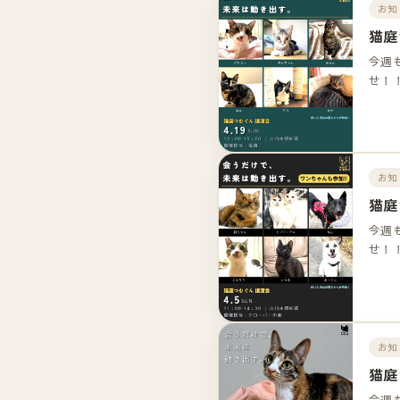
お知
猫庭
今週
せ！
お知
猫庭
今週
せ！
お知
猫庭
今週