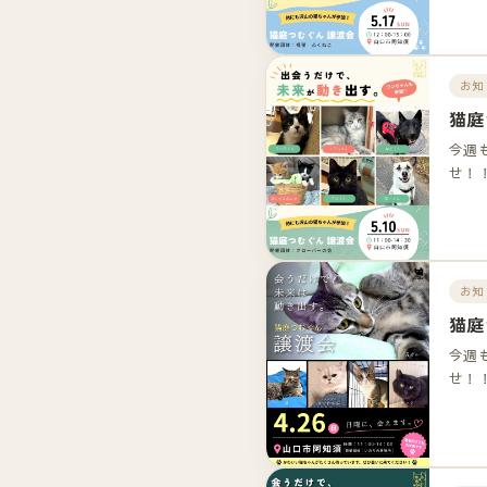
お知
猫庭
今週
せ！
お知
猫庭
今週
せ！