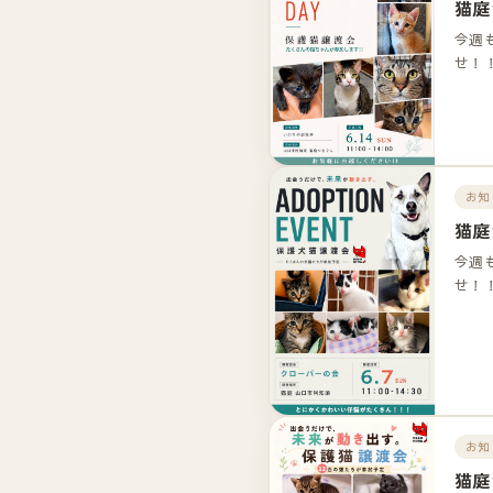
猫庭
今週
せ！
お知
猫庭
今週
せ！
お知
猫庭