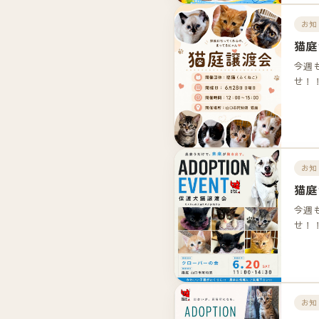
お知
猫庭
今週
せ！
お知
猫庭
今週
せ！
お知