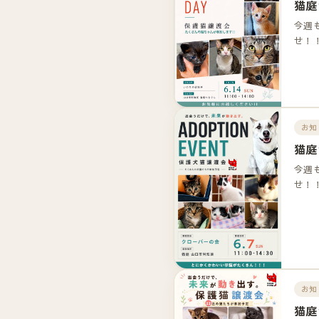
猫庭
今週
せ！
お知
猫庭
今週
せ！
お知
猫庭