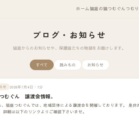
ホーム
猫庭の猫
つむぐん
つむ
ブログ・お知らせ
猫庭からのお知らせや、保護猫たちの物語をお届けします。
すべて
読みもの
お知らせ
2026年7月4日・1分
らせ
つむぐん 譲渡会情報。
も、猫庭つむぐんでは、地域団体による譲渡会を開催しております。 是非
！ 詳細は以下のリンクよりご確認下さいませ。