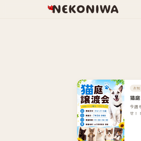
お知
猫庭
今週
せ！