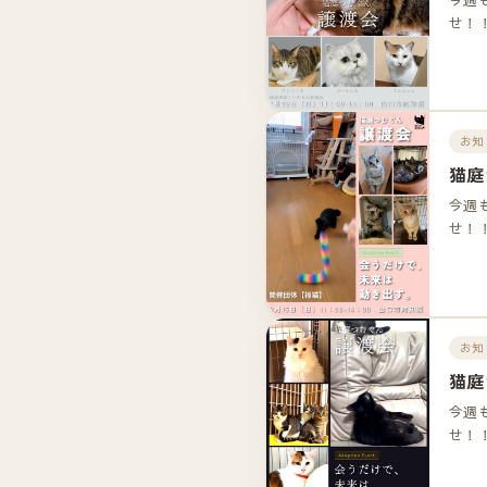
せ！
お知
猫庭
今週
せ！
お知
猫庭
今週
せ！