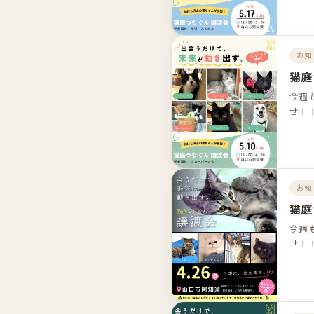
お知
猫庭
今週
せ！
お知
猫庭
今週
せ！