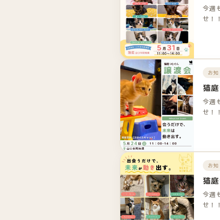
今週
せ！
お知
猫庭
今週
せ！
お知
猫庭
今週
せ！