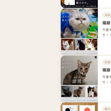
お知
猫庭
今週
せ！
お知
猫庭
今週
せ！
読み