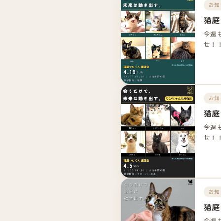
お知
猫庭
今週
せ！
お知
猫庭
今週
せ！
お知
猫庭
今週