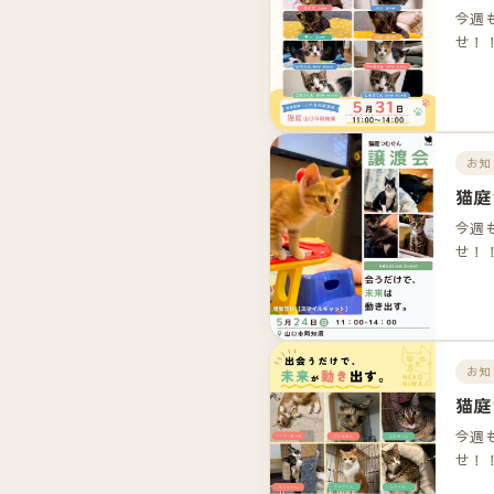
今週
せ！
お知
猫庭
今週
せ！
お知
猫庭
今週
せ！