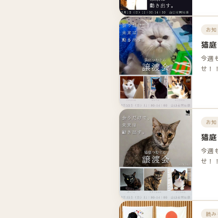
お知
猫庭
今週
せ！
お知
猫庭
今週
せ！
読み