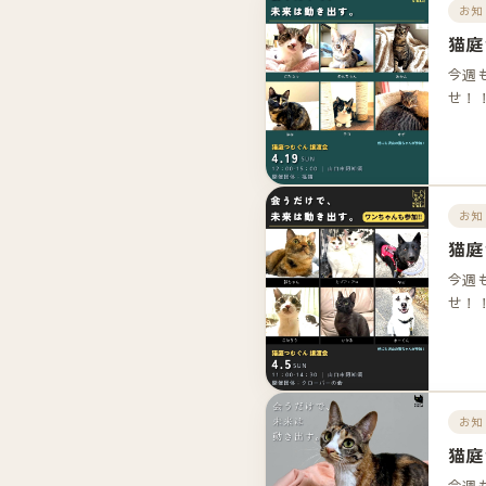
お知
猫庭
今週
せ！
お知
猫庭
今週
せ！
お知
猫庭
今週