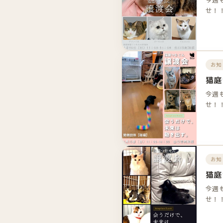
せ！
お知
猫庭
今週
せ！
お知
猫庭
今週
せ！