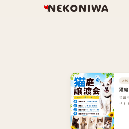
お知
猫庭
今週
せ！