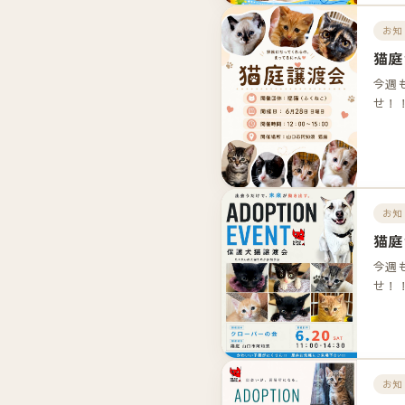
お知
猫庭
今週
せ！
お知
猫庭
今週
せ！
お知