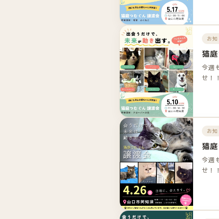
お知
猫庭
今週
せ！
お知
猫庭
今週
せ！