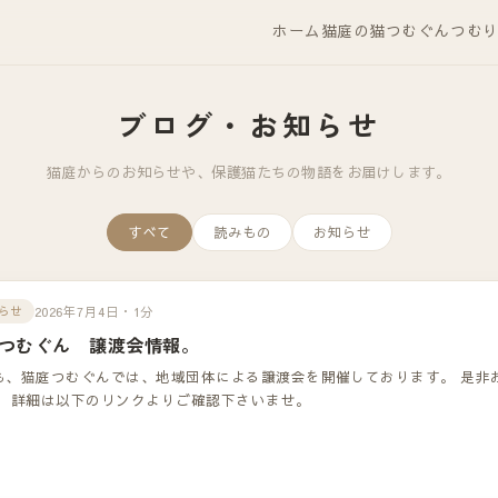
ホーム
猫庭の猫
つむぐん
つむ
ブログ・お知らせ
猫庭からのお知らせや、保護猫たちの物語をお届けします。
すべて
読みもの
お知らせ
2026年7月4日・1分
らせ
つむぐん 譲渡会情報。
も、猫庭つむぐんでは、地域団体による譲渡会を開催しております。 是非
！ 詳細は以下のリンクよりご確認下さいませ。