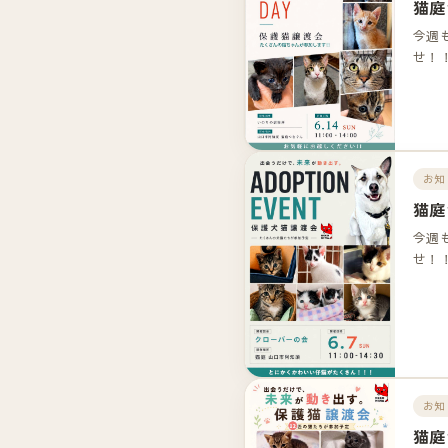
猫庭
今週
せ！
お知
猫庭
今週
せ！
お知
猫庭