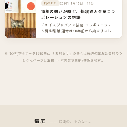
ゃん。（一部掲載）
2026年1月15日・11分
読みもの
10年の想いが紡ぐ、保護猫と企業コラ
ボレーションの物語
チョイスジャパン × 猫庭 コラボユニフォー
ム誕生秘話 運命は10年前から始まりまし
た。 山口市の「猫庭」。保護猫たちが新し
い家族との出会いを待つこの場所で、ひと
つの特別なコラボレーションが生まれまし
※ 試作(本物データ18記事)。「お知らせ」の多くは毎週の譲渡会告知でつ
た。 企業として保護猫活動を支援する――
むぐんページと重複 → 本実装で集約/整理を検討。
その形は「コラボレーションユニフォー
ム」という、これまでにない挑戦でした。
しかし、この物語の本当の始まりは、今か
ら10年前に遡ります。
猫庭
―― 保護の、その先へ。