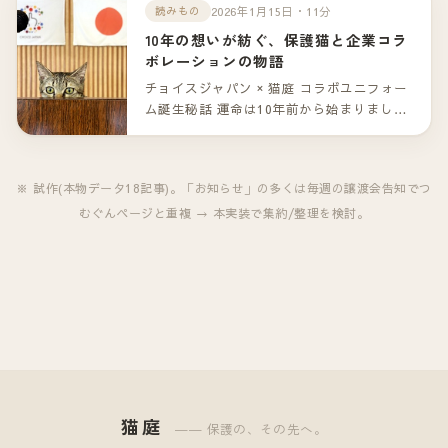
ゃん。（一部掲載）
2026年1月15日・11分
読みもの
10年の想いが紡ぐ、保護猫と企業コラ
ボレーションの物語
チョイスジャパン × 猫庭 コラボユニフォー
ム誕生秘話 運命は10年前から始まりまし
た。 山口市の「猫庭」。保護猫たちが新し
い家族との出会いを待つこの場所で、ひと
つの特別なコラボレーションが生まれまし
※ 試作(本物データ18記事)。「お知らせ」の多くは毎週の譲渡会告知でつ
た。 企業として保護猫活動を支援する――
むぐんページと重複 → 本実装で集約/整理を検討。
その形は「コラボレーションユニフォー
ム」という、これまでにない挑戦でした。
しかし、この物語の本当の始まりは、今か
ら10年前に遡ります。
猫庭
―― 保護の、その先へ。