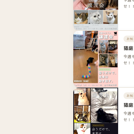
せ！
お知
猫庭
今週
せ！
お知
猫庭
今週
せ！