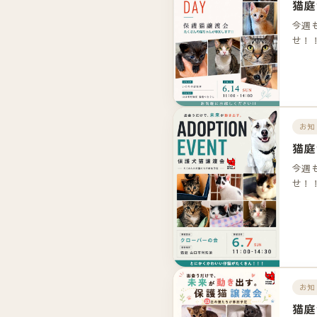
猫庭
今週
せ！
お知
猫庭
今週
せ！
お知
猫庭