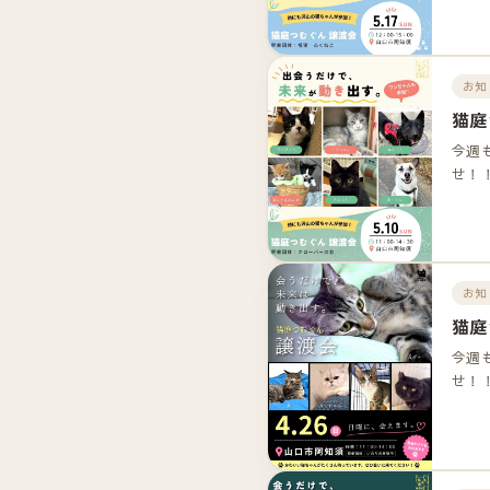
お知
猫庭
今週
せ！
お知
猫庭
今週
せ！