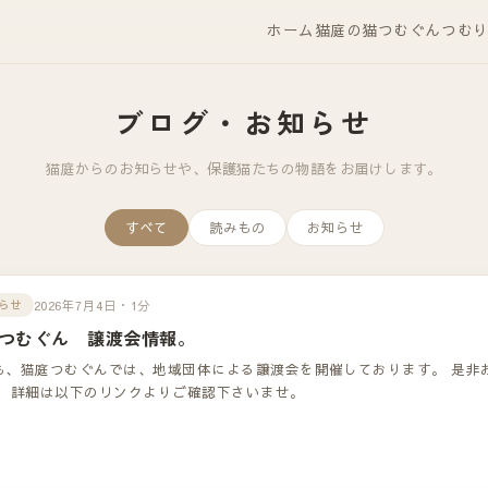
ホーム
猫庭の猫
つむぐん
つむ
ブログ・お知らせ
猫庭からのお知らせや、保護猫たちの物語をお届けします。
すべて
読みもの
お知らせ
2026年7月4日・1分
らせ
つむぐん 譲渡会情報。
も、猫庭つむぐんでは、地域団体による譲渡会を開催しております。 是非
！ 詳細は以下のリンクよりご確認下さいませ。