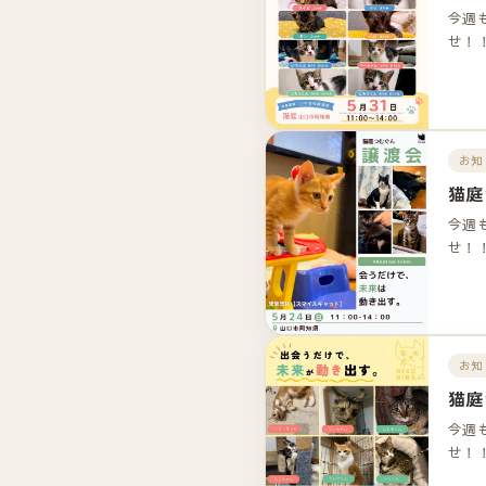
今週
せ！
お知
猫庭
今週
せ！
お知
猫庭
今週
せ！