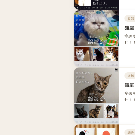
お知
猫庭
今週
せ！
お知
猫庭
今週
せ！
読み