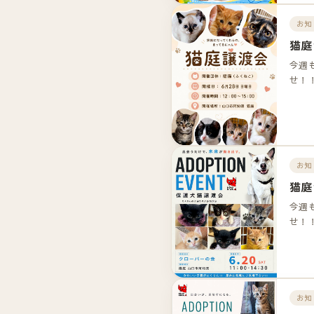
お知
猫庭
今週
せ！
お知
猫庭
今週
せ！
お知