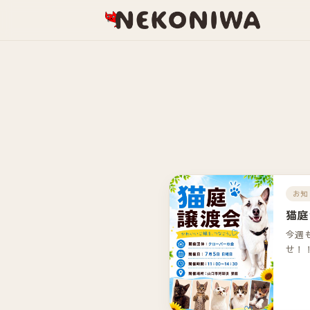
お知
猫庭
今週
せ！