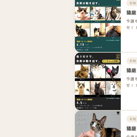
お知
猫庭
今週
せ！
お知
猫庭
今週
せ！
お知
猫庭
今週