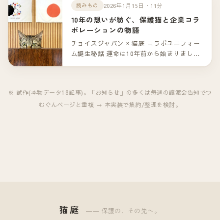
ゃん。（一部掲載）
2026年1月15日・11分
読みもの
10年の想いが紡ぐ、保護猫と企業コラ
ボレーションの物語
チョイスジャパン × 猫庭 コラボユニフォー
ム誕生秘話 運命は10年前から始まりまし
た。 山口市の「猫庭」。保護猫たちが新し
い家族との出会いを待つこの場所で、ひと
つの特別なコラボレーションが生まれまし
※ 試作(本物データ18記事)。「お知らせ」の多くは毎週の譲渡会告知でつ
た。 企業として保護猫活動を支援する――
むぐんページと重複 → 本実装で集約/整理を検討。
その形は「コラボレーションユニフォー
ム」という、これまでにない挑戦でした。
しかし、この物語の本当の始まりは、今か
ら10年前に遡ります。
猫庭
―― 保護の、その先へ。