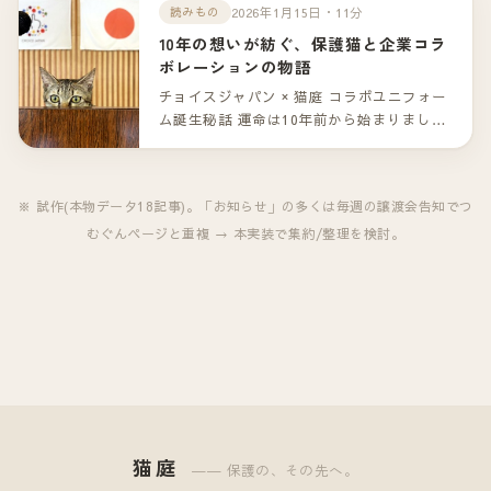
ゃん。（一部掲載）
2026年1月15日・11分
読みもの
10年の想いが紡ぐ、保護猫と企業コラ
ボレーションの物語
チョイスジャパン × 猫庭 コラボユニフォー
ム誕生秘話 運命は10年前から始まりまし
た。 山口市の「猫庭」。保護猫たちが新し
い家族との出会いを待つこの場所で、ひと
つの特別なコラボレーションが生まれまし
※ 試作(本物データ18記事)。「お知らせ」の多くは毎週の譲渡会告知でつ
た。 企業として保護猫活動を支援する――
むぐんページと重複 → 本実装で集約/整理を検討。
その形は「コラボレーションユニフォー
ム」という、これまでにない挑戦でした。
しかし、この物語の本当の始まりは、今か
ら10年前に遡ります。
猫庭
―― 保護の、その先へ。